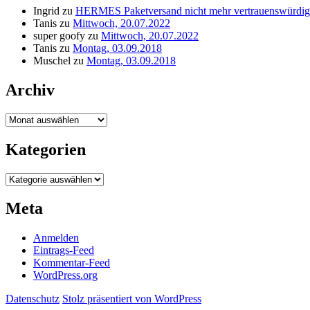
Ingrid
zu
HERMES Paketversand nicht mehr vertrauenswürdig
Tanis
zu
Mittwoch, 20.07.2022
super goofy
zu
Mittwoch, 20.07.2022
Tanis
zu
Montag, 03.09.2018
Muschel
zu
Montag, 03.09.2018
Archiv
Archiv
Kategorien
Kategorien
Meta
Anmelden
Eintrags-Feed
Kommentar-Feed
WordPress.org
Datenschutz
Stolz präsentiert von WordPress