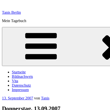
Zum
Inhalt
Tanis Berlin
springen
Mein Tagebuch
Startseite
Bildnachweis
Vita
Datenschutz
Impressum
Veröffentlicht
13. September 2007
von
Tanis
am
Donnerstag, 13.09.2007