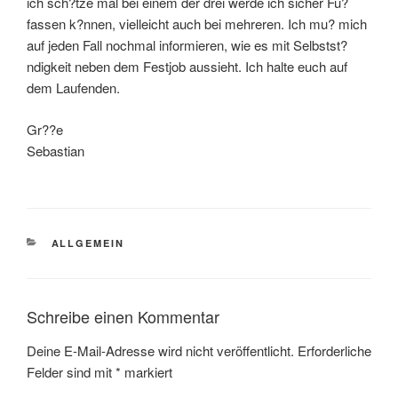
ich sch?tze mal bei einem der drei werde ich sicher Fu?
fassen k?nnen, vielleicht auch bei mehreren. Ich mu? mich
auf jeden Fall nochmal informieren, wie es mit Selbstst?
ndigkeit neben dem Festjob aussieht. Ich halte euch auf
dem Laufenden.
Gr??e
Sebastian
KATEGORIEN
ALLGEMEIN
Schreibe einen Kommentar
Deine E-Mail-Adresse wird nicht veröffentlicht.
Erforderliche
Felder sind mit
*
markiert