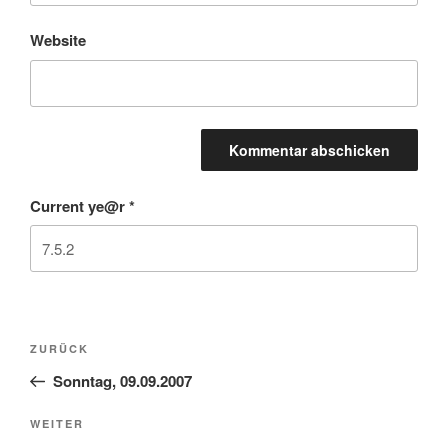
Website
Current ye@r
*
Beitragsnavigation
Vorheriger
ZURÜCK
Beitrag
Sonntag, 09.09.2007
Nächster
WEITER