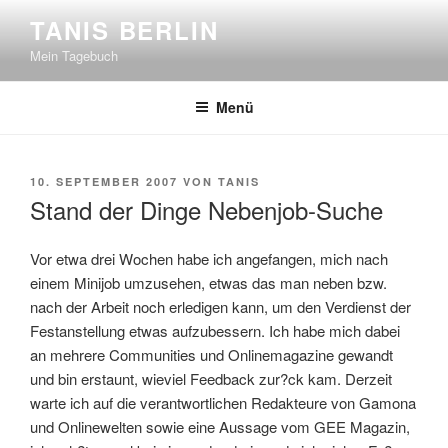
Zum
TANIS BERLIN
Inhalt
Mein Tagebuch
springen
Menü
VERÖFFENTLICHT
10. SEPTEMBER 2007
VON
TANIS
AM
Stand der Dinge Nebenjob-Suche
Vor etwa drei Wochen habe ich angefangen, mich nach
einem Minijob umzusehen, etwas das man neben bzw.
nach der Arbeit noch erledigen kann, um den Verdienst der
Festanstellung etwas aufzubessern. Ich habe mich dabei
an mehrere Communities und Onlinemagazine gewandt
und bin erstaunt, wieviel Feedback zur?ck kam. Derzeit
warte ich auf die verantwortlichen Redakteure von Gamona
und Onlinewelten sowie eine Aussage vom GEE Magazin,