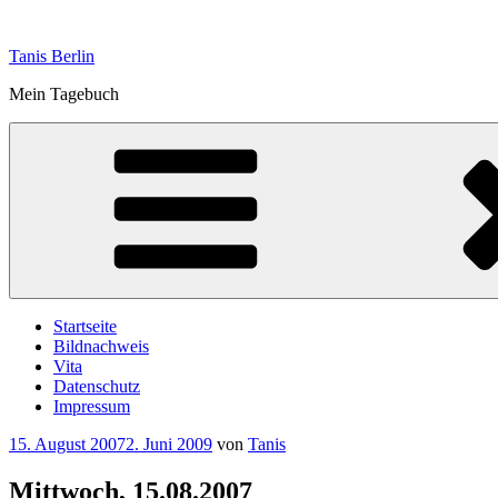
Zum
Inhalt
Tanis Berlin
springen
Mein Tagebuch
Startseite
Bildnachweis
Vita
Datenschutz
Impressum
Veröffentlicht
15. August 2007
2. Juni 2009
von
Tanis
am
Mittwoch, 15.08.2007