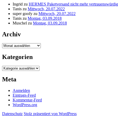
Ingrid
zu
HERMES Paketversand nicht mehr vertrauenswürdig
Tanis
zu
Mittwoch, 20.07.2022
super goofy
zu
Mittwoch, 20.07.2022
Tanis
zu
Montag, 03.09.2018
Muschel
zu
Montag, 03.09.2018
Archiv
Archiv
Kategorien
Kategorien
Meta
Anmelden
Eintrags-Feed
Kommentar-Feed
WordPress.org
Datenschutz
Stolz präsentiert von WordPress