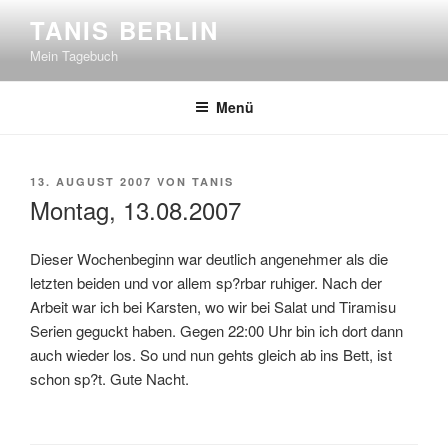
Zum
TANIS BERLIN
Inhalt
Mein Tagebuch
springen
Menü
VERÖFFENTLICHT
13. AUGUST 2007
VON
TANIS
AM
Montag, 13.08.2007
Dieser Wochenbeginn war deutlich angenehmer als die
letzten beiden und vor allem sp?rbar ruhiger. Nach der
Arbeit war ich bei Karsten, wo wir bei Salat und Tiramisu
Serien geguckt haben. Gegen 22:00 Uhr bin ich dort dann
auch wieder los. So und nun gehts gleich ab ins Bett, ist
schon sp?t. Gute Nacht.