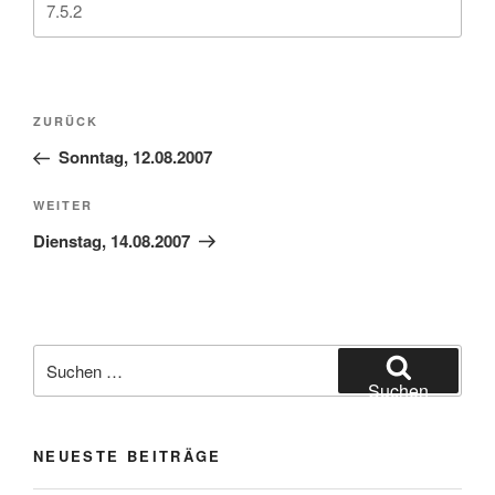
Beitragsnavigation
Vorheriger
ZURÜCK
Beitrag
Sonntag, 12.08.2007
Nächster
WEITER
Beitrag
Dienstag, 14.08.2007
Suchen
nach:
Suchen
NEUESTE BEITRÄGE