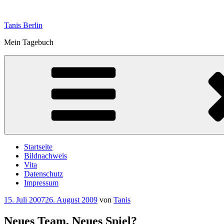
Zum
Inhalt
Tanis Berlin
springen
Mein Tagebuch
Startseite
Bildnachweis
Vita
Datenschutz
Impressum
Veröffentlicht
15. Juli 2007
26. August 2009
von
Tanis
am
Neues Team, Neues Spiel?