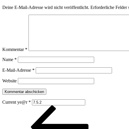
Deine E-Mail-Adresse wird nicht veröffentlicht.
Erforderliche Felder 
Kommentar
*
Name
*
E-Mail-Adresse
*
Website
Current ye@r
*
Beitragsnavigation
Vorheriger
Beitrag