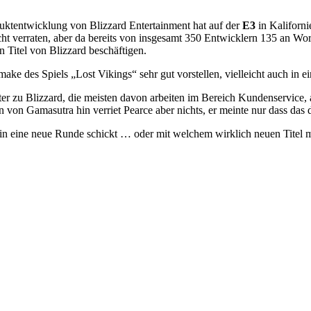
uktentwicklung von Blizzard Entertainment hat auf der
E3
in Kaliforni
icht verraten, aber da bereits von insgesamt 350 Entwicklern 135 an Wor
en Titel von Blizzard beschäftigen.
 Remake des Spiels „Lost Vikings“ sehr gut vorstellen, vielleicht auch
iter zu Blizzard, die meisten davon arbeiten im Bereich Kundenservice
von Gamasutra hin verriet Pearce aber nichts, er meinte nur dass das d
d in eine neue Runde schickt … oder mit welchem wirklich neuen Titel 