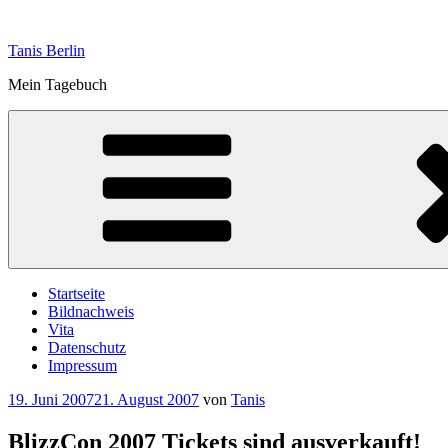
Zum
Inhalt
Tanis Berlin
springen
Mein Tagebuch
Startseite
Bildnachweis
Vita
Datenschutz
Impressum
Veröffentlicht
19. Juni 2007
21. August 2007
von
Tanis
am
BlizzCon 2007 Tickets sind ausverkauft!