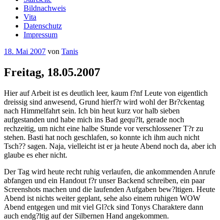
Bildnachweis
Vita
Datenschutz
Impressum
Veröffentlicht
18. Mai 2007
von
Tanis
am
Freitag, 18.05.2007
Hier auf Arbeit ist es deutlich leer, kaum f?nf Leute von eigentlich
dreissig sind anwesend, Grund hierf?r wird wohl der Br?ckentag
nach Himmelfahrt sein. Ich bin heut kurz vor halb sieben
aufgestanden und habe mich ins Bad gequ?lt, gerade noch
rechzeitig, um nicht eine halbe Stunde vor verschlossener T?r zu
stehen. Basti hat noch geschlafen, so konnte ich ihm auch nicht
Tsch?? sagen. Naja, vielleicht ist er ja heute Abend noch da, aber ich
glaube es eher nicht.
Der Tag wird heute recht ruhig verlaufen, die ankommenden Anrufe
abfangen und ein Handout f?r unser Backend schreiben, ein paar
Screenshots machen und die laufenden Aufgaben bew?ltigen. Heute
Abend ist nichts weiter geplant, sehe also einem ruhigen WOW
Abend entgegen und mit viel Gl?ck sind Tonys Charaktere dann
auch endg?ltig auf der Silbernen Hand angekommen.