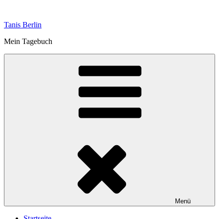
Zum
Inhalt
Tanis Berlin
springen
Mein Tagebuch
Menü
Startseite