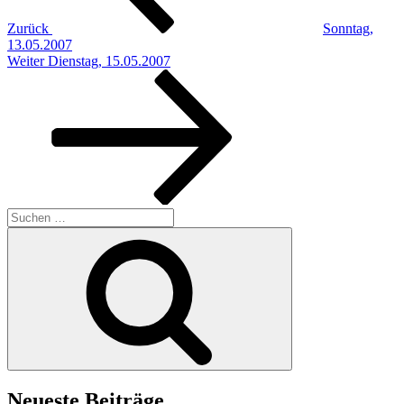
Zurück
Sonntag,
13.05.2007
Nächster
Weiter
Dienstag, 15.05.2007
Beitrag
Suchen
nach:
Suchen
Neueste Beiträge