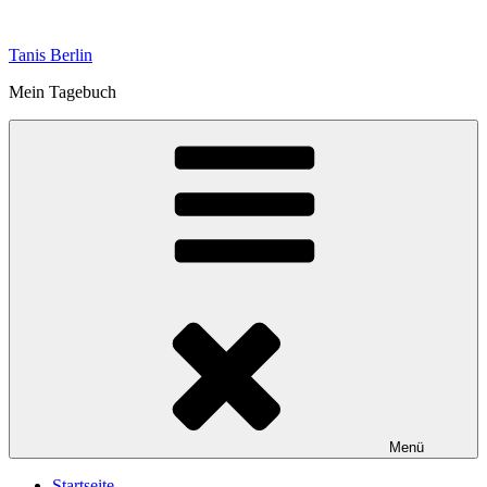
Zum
Inhalt
Tanis Berlin
springen
Mein Tagebuch
Menü
Startseite