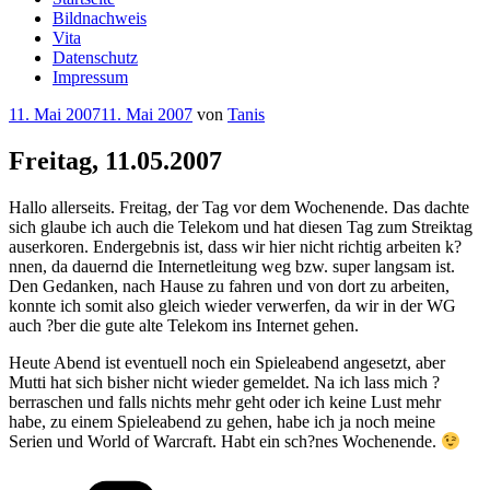
Bildnachweis
Vita
Datenschutz
Impressum
Veröffentlicht
11. Mai 2007
11. Mai 2007
von
Tanis
am
Freitag, 11.05.2007
Hallo allerseits. Freitag, der Tag vor dem Wochenende. Das dachte
sich glaube ich auch die Telekom und hat diesen Tag zum Streiktag
auserkoren. Endergebnis ist, dass wir hier nicht richtig arbeiten k?
nnen, da dauernd die Internetleitung weg bzw. super langsam ist.
Den Gedanken, nach Hause zu fahren und von dort zu arbeiten,
konnte ich somit also gleich wieder verwerfen, da wir in der WG
auch ?ber die gute alte Telekom ins Internet gehen.
Heute Abend ist eventuell noch ein Spieleabend angesetzt, aber
Mutti hat sich bisher nicht wieder gemeldet. Na ich lass mich ?
berraschen und falls nichts mehr geht oder ich keine Lust mehr
habe, zu einem Spieleabend zu gehen, habe ich ja noch meine
Serien und World of Warcraft. Habt ein sch?nes Wochenende.
Kategorien