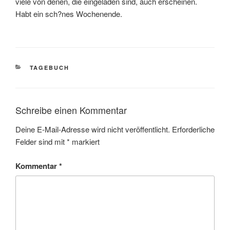
viele von denen, die eingeladen sind, auch erscheinen.
Habt ein sch?nes Wochenende.
KATEGORIEN
TAGEBUCH
Schreibe einen Kommentar
Deine E-Mail-Adresse wird nicht veröffentlicht.
Erforderliche
Felder sind mit
*
markiert
Kommentar
*