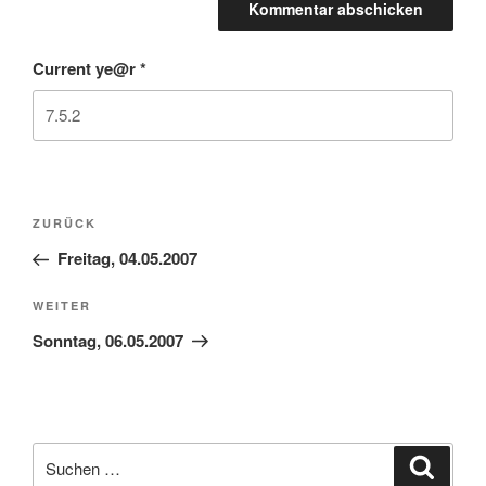
Current ye@r
*
Beitragsnavigation
Vorheriger
ZURÜCK
Beitrag
Freitag, 04.05.2007
Nächster
WEITER
Beitrag
Sonntag, 06.05.2007
Suchen
Suche
nach: