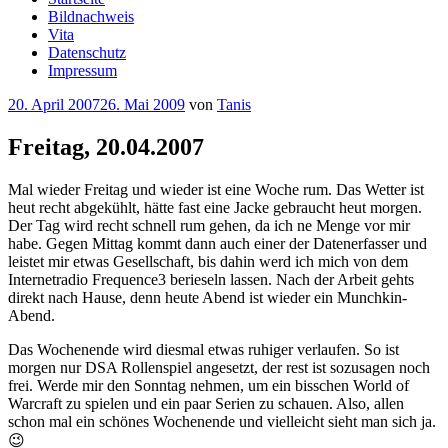
Bildnachweis
Vita
Datenschutz
Impressum
Veröffentlicht
20. April 2007
26. Mai 2009
von
Tanis
am
Freitag, 20.04.2007
Mal wieder Freitag und wieder ist eine Woche rum. Das Wetter ist
heut recht abgekühlt, hätte fast eine Jacke gebraucht heut morgen.
Der Tag wird recht schnell rum gehen, da ich ne Menge vor mir
habe. Gegen Mittag kommt dann auch einer der Datenerfasser und
leistet mir etwas Gesellschaft, bis dahin werd ich mich von dem
Internetradio Frequence3 berieseln lassen. Nach der Arbeit gehts
direkt nach Hause, denn heute Abend ist wieder ein Munchkin-
Abend.
Das Wochenende wird diesmal etwas ruhiger verlaufen. So ist
morgen nur DSA Rollenspiel angesetzt, der rest ist sozusagen noch
frei. Werde mir den Sonntag nehmen, um ein bisschen World of
Warcraft zu spielen und ein paar Serien zu schauen. Also, allen
schon mal ein schönes Wochenende und vielleicht sieht man sich ja.
😉