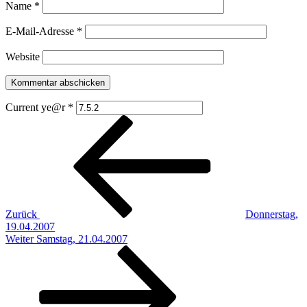
Name
*
E-Mail-Adresse
*
Website
Current ye@r
*
Beitragsnavigation
Vorheriger
Beitrag
Zurück
Donnerstag,
19.04.2007
Nächster
Weiter
Samstag, 21.04.2007
Beitrag