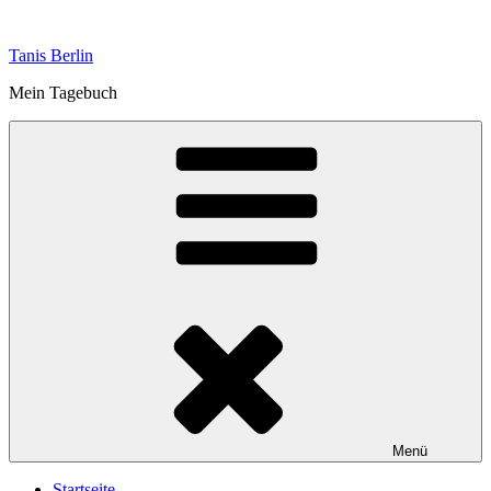
Zum
Inhalt
Tanis Berlin
springen
Mein Tagebuch
Menü
Startseite