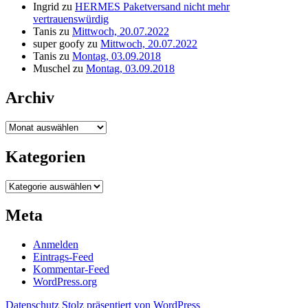
Ingrid
zu
HERMES Paketversand nicht mehr
vertrauenswürdig
Tanis
zu
Mittwoch, 20.07.2022
super goofy
zu
Mittwoch, 20.07.2022
Tanis
zu
Montag, 03.09.2018
Muschel
zu
Montag, 03.09.2018
Archiv
Archiv
Kategorien
Kategorien
Meta
Anmelden
Eintrags-Feed
Kommentar-Feed
WordPress.org
Datenschutz
Stolz präsentiert von WordPress