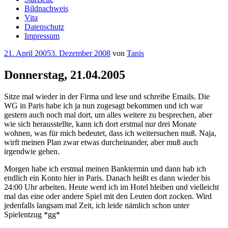
Bildnachweis
Vita
Datenschutz
Impressum
Veröffentlicht
21. April 2005
3. Dezember 2008
von
Tanis
am
Donnerstag, 21.04.2005
Sitze mal wieder in der Firma und lese und schreibe Emails. Die
WG in Paris habe ich ja nun zugesagt bekommen und ich war
gestern auch noch mal dort, um alles weitere zu besprechen, aber
wie sich herausstellte, kann ich dort erstmal nur drei Monate
wohnen, was für mich bedeutet, dass ich weitersuchen muß. Naja,
wirft meinen Plan zwar etwas durcheinander, aber muß auch
irgendwie gehen.
Morgen habe ich erstmal meinen Banktermin und dann hab ich
endlich ein Konto hier in Paris. Danach heißt es dann wieder bis
24:00 Uhr arbeiten. Heute werd ich im Hotel bleiben und vielleicht
mal das eine oder andere Spiel mit den Leuten dort zocken. Wird
jedenfalls langsam mal Zeit, ich leide nämlich schon unter
Spielentzug *gg*