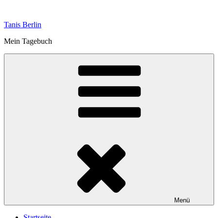
Zum
Inhalt
Tanis Berlin
springen
Mein Tagebuch
Menü
Startseite