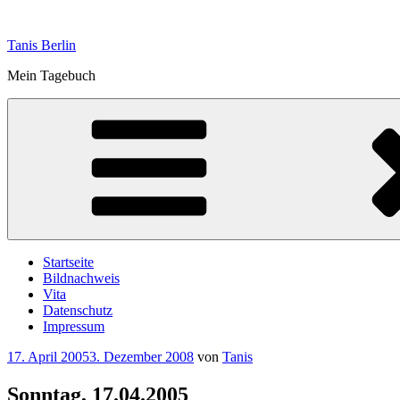
Zum
Inhalt
Tanis Berlin
springen
Mein Tagebuch
Startseite
Bildnachweis
Vita
Datenschutz
Impressum
Veröffentlicht
17. April 2005
3. Dezember 2008
von
Tanis
am
Sonntag, 17.04.2005