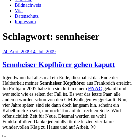
Bildnachweis
Vita
Datenschutz
Impressum
Schlagwort:
sennheiser
Veröffentlicht
24. April 2009
14. Juli 2009
am
Sennheiser Kopfhörer gehen kaputt
Irgendwann hat alles mal ein Ende, diesmal ist das Ende der
Haltbarkeit meiner
Sennheiser Kopfhörer
aus Frankreich erreicht.
Im Frühjahr 2005 habe ich sie dort in einem
FNAC
gekauft und
war stolz wie es selten der Fall ist. Es war das letzte Paar, alle
anderen wurden schon von den GM-Kollegen weggekauft. Nun,
vier Jahre später, sind sie dann doch langsam hin, scheint ein
Kabelbruch zu sein, nur noch Ton auf der rechten Seite. Wird
offensichtlich Zeit für Neue. Diesmal werden es wohl
Funkkopfhörer. Danke jedenfalls für die letzten vier Jahre
wundervollen Klag zu Hause und auf Arbeit. 🙂