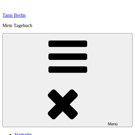
Zum
Inhalt
Tanis Berlin
springen
Mein Tagebuch
Menü
Startseite