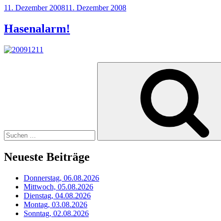
Veröffentlicht
11. Dezember 2008
11. Dezember 2008
am
Hasenalarm!
Suchen
nach:
Neueste Beiträge
Donnerstag, 06.08.2026
Mittwoch, 05.08.2026
Dienstag, 04.08.2026
Montag, 03.08.2026
Sonntag, 02.08.2026