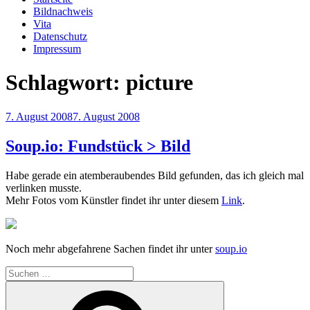
Bildnachweis
Vita
Datenschutz
Impressum
Schlagwort:
picture
Veröffentlicht
7. August 2008
7. August 2008
am
Soup.io: Fundstück > Bild
Habe gerade ein atemberaubendes Bild gefunden, das ich gleich mal
verlinken musste.
Mehr Fotos vom Künstler findet ihr unter diesem
Link
.
Noch mehr abgefahrene Sachen findet ihr unter
soup.io
Suchen
nach:
Suchen