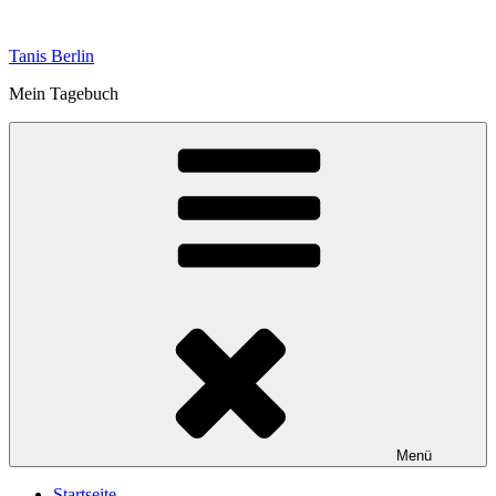
Zum
Inhalt
Tanis Berlin
springen
Mein Tagebuch
Menü
Startseite