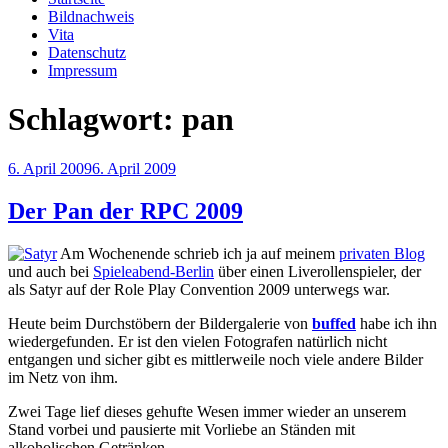
Bildnachweis
Vita
Datenschutz
Impressum
Schlagwort:
pan
Veröffentlicht
6. April 2009
6. April 2009
am
Der Pan der RPC 2009
Am Wochenende schrieb ich ja auf meinem
privaten Blog
und auch bei
Spieleabend-Berlin
über einen Liverollenspieler, der
als Satyr auf der Role Play Convention 2009 unterwegs war.
Heute beim Durchstöbern der Bildergalerie von
buffed
habe ich ihn
wiedergefunden. Er ist den vielen Fotografen natürlich nicht
entgangen und sicher gibt es mittlerweile noch viele andere Bilder
im Netz von ihm.
Zwei Tage lief dieses gehufte Wesen immer wieder an unserem
Stand vorbei und pausierte mit Vorliebe an Ständen mit
alkoholischen Getränken.