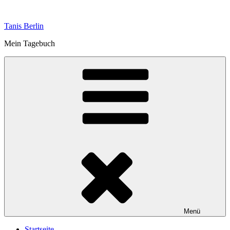
Zum
Inhalt
Tanis Berlin
springen
Mein Tagebuch
Menü
Startseite