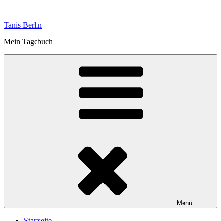
Zum
Inhalt
Tanis Berlin
springen
Mein Tagebuch
Menü
Startseite