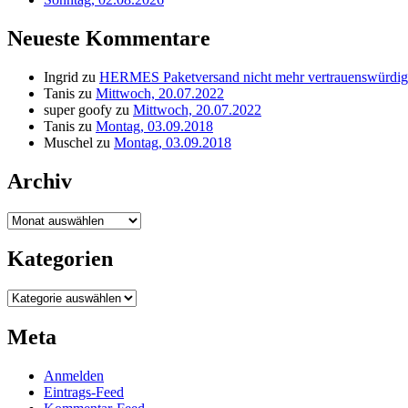
Neueste Kommentare
Ingrid
zu
HERMES Paketversand nicht mehr vertrauenswürdig
Tanis
zu
Mittwoch, 20.07.2022
super goofy
zu
Mittwoch, 20.07.2022
Tanis
zu
Montag, 03.09.2018
Muschel
zu
Montag, 03.09.2018
Archiv
Archiv
Kategorien
Kategorien
Meta
Anmelden
Eintrags-Feed