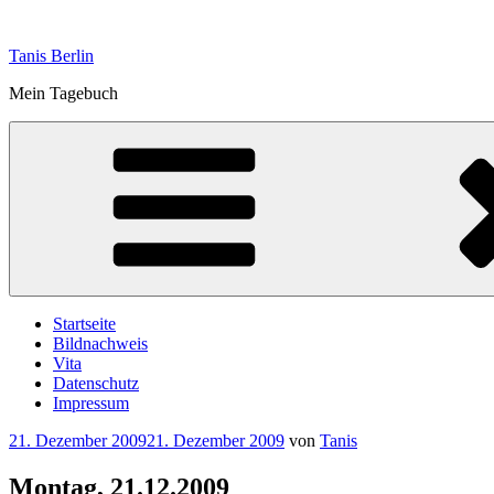
Zum
Inhalt
Tanis Berlin
springen
Mein Tagebuch
Startseite
Bildnachweis
Vita
Datenschutz
Impressum
Veröffentlicht
21. Dezember 2009
21. Dezember 2009
von
Tanis
am
Montag, 21.12.2009