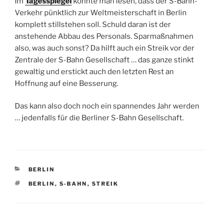
Im
Tagesspiegel
konnte man lesen, dass der S-Bahn-
Verkehr pünktlich zur Weltmeisterschaft in Berlin
komplett stillstehen soll. Schuld daran ist der
anstehende Abbau des Personals. Sparmaßnahmen
also, was auch sonst? Da hilft auch ein Streik vor der
Zentrale der S-Bahn Gesellschaft … das ganze stinkt
gewaltig und erstickt auch den letzten Rest an
Hoffnung auf eine Besserung.
Das kann also doch noch ein spannendes Jahr werden
… jedenfalls für die Berliner S-Bahn Gesellschaft.
KATEGORIEN
BERLIN
SCHLAGWÖRTER
BERLIN
,
S-BAHN
,
STREIK