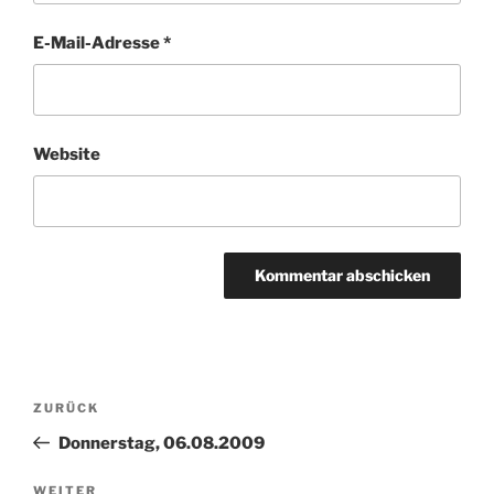
E-Mail-Adresse
*
Website
Beitragsnavigation
Vorheriger
ZURÜCK
Beitrag
Donnerstag, 06.08.2009
Nächster
WEITER