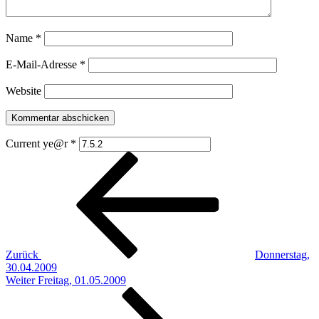
Name
*
E-Mail-Adresse
*
Website
Current ye@r
*
Beitragsnavigation
Vorheriger
Beitrag
Zurück
Donnerstag,
30.04.2009
Nächster
Weiter
Freitag, 01.05.2009
Beitrag