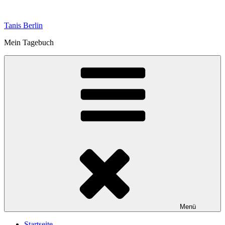
Zum
Inhalt
Tanis Berlin
springen
Mein Tagebuch
Menü
Startseite