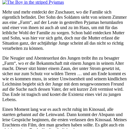
Mehr und mehr entdeckt der Zuschauer, wo die Familie sich
eigentlich befindet. Der Sohn des Soldaten sieht von seinem Zimmer
aus eine „Farm“, auf der Leute in gestreiften Pyjamas herumlaufen
und einer von ihnen ist auch ab und zu im Haus, um mit für das
leibliche Wohl der Familie zu sorgen. Schon bald entdecken Mutter
und Sohn, was hier vor sich geht, doch nur die Mutter erfasst die
Situation ganz, der achtjährige Junge scheint all das nicht so richtig
verarbeiten zu können.
Die Neugier und Abenteuerlust des Jungen treibt ihn zu besagter
„Farm“, wo er die Bekanntschaft mit einem Jungen in seinem Alter
macht. Dieser sitzt hinter einem Zaun, der unter Strom gesetzt ist,
sicher nur zum Schutz vor wilden Tieren … und am Ende kommt es
wie es kommen muss, in seiner Unwissenheit und seinem kindlichen
Leichtsinn begiebt sich der Junge mit dem neugewonnenen Freund
auf die Suche nach dessen Vater, der seit kurzer Zeit vermisst wird.
Das Ende ist tragisch und kostet die Existenz eines viel zu jungen
Lebens.
Einen Moment lang war es auch recht ruhig im Kinosaal, alle
starrten gebannt auf die Leinwand. Dann kommt der Abspann und
leise Gespräche beginnen, die ersten verlassen den Kinosaal. Meines
Erachtens ein Film, den man gesehen haben sollte. Es gibt auch ein