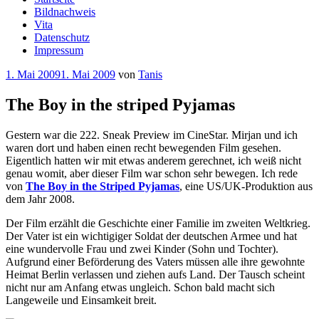
Bildnachweis
Vita
Datenschutz
Impressum
Veröffentlicht
1. Mai 2009
1. Mai 2009
von
Tanis
am
The Boy in the striped Pyjamas
Gestern war die 222. Sneak Preview im CineStar. Mirjan und ich
waren dort und haben einen recht bewegenden Film gesehen.
Eigentlich hatten wir mit etwas anderem gerechnet, ich weiß nicht
genau womit, aber dieser Film war schon sehr bewegen. Ich rede
von
The Boy in the Striped Pyjamas
, eine US/UK-Produktion aus
dem Jahr 2008.
Der Film erzählt die Geschichte einer Familie im zweiten Weltkrieg.
Der Vater ist ein wichtigiger Soldat der deutschen Armee und hat
eine wundervolle Frau und zwei Kinder (Sohn und Tochter).
Aufgrund einer Beförderung des Vaters müssen alle ihre gewohnte
Heimat Berlin verlassen und ziehen aufs Land. Der Tausch scheint
nicht nur am Anfang etwas ungleich. Schon bald macht sich
Langeweile und Einsamkeit breit.