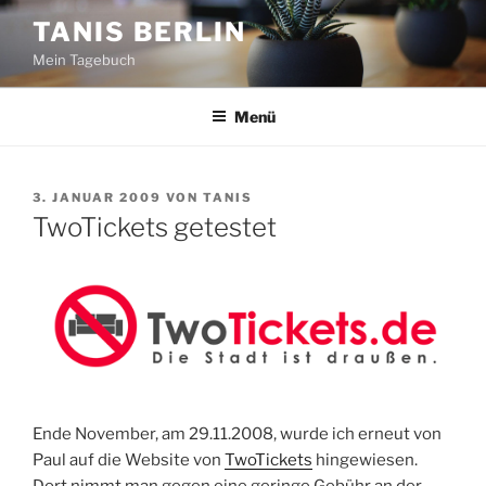
Zum
TANIS BERLIN
Inhalt
Mein Tagebuch
springen
Menü
VERÖFFENTLICHT
3. JANUAR 2009
VON
TANIS
AM
TwoTickets getestet
Ende November, am 29.11.2008, wurde ich erneut von
Paul auf die Website von
TwoTickets
hingewiesen.
Dort nimmt man gegen eine geringe Gebühr an der