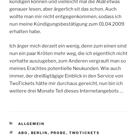
kündigen können und vielleicht mal die AGB etwas
genauer lesen, aber ärgerlich sit das schon. Auch
wollte man mir nicht entgegenkommen, sodass ich
nun meine Kündigungsbestätigung zum 01.04.2009
erhalten habe.
Ich ärger mich derzeit ein wenig, denn zum einen sind
nun ein paar Kröten mehr weg, die ich eigentlich nicht
vorhatte auszugeben, zum Anderen vergrault man so
meines Erachtes potentielle Neukunden. Wie auch
immer, der dreißigtägige Einblick in den Service von
TwoTickets hätte mir durchaus gereicht, nun bin ich
weitere drei Monate Teil dieses Internetangebots …
KATEGORIEN
ALLGEMEIN
SCHLAGWÖRTER
ABO
,
BERLIN
,
PROBE
,
TWOTICKETS