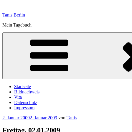
Zum
Inhalt
Tanis Berlin
springen
Mein Tagebuch
Startseite
Bildnachweis
Vita
Datenschutz
Impressum
Veröffentlicht
2. Januar 2009
2. Januar 2009
von
Tanis
am
Freitag, 02.01.2009