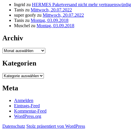
Ingrid
zu
HERMES Paketversand nicht mehr vertrauenswürdig
Tanis
zu
Mittwoch, 20.07.2022
super goofy
zu
Mittwoch, 20.07.2022
Tanis
zu
Montag, 03.09.2018
Muschel
zu
Montag, 03.09.2018
Archiv
Archiv
Kategorien
Kategorien
Meta
Anmelden
Eintrags-Feed
Kommentar-Feed
WordPress.org
Datenschutz
Stolz präsentiert von WordPress