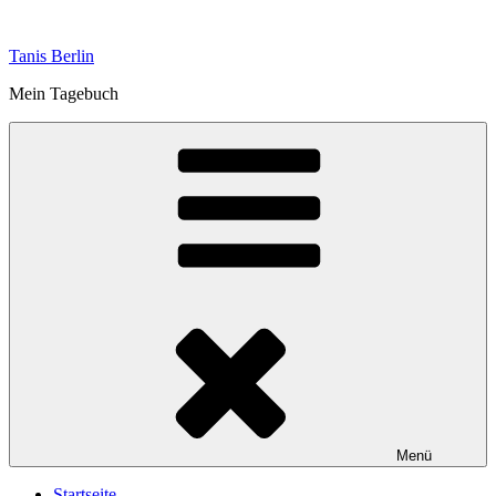
Zum
Inhalt
Tanis Berlin
springen
Mein Tagebuch
Menü
Startseite