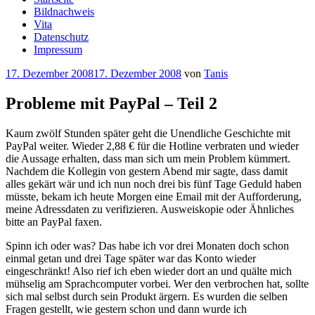
Bildnachweis
Vita
Datenschutz
Impressum
Veröffentlicht
17. Dezember 2008
17. Dezember 2008
von
Tanis
am
Probleme mit PayPal – Teil 2
Kaum zwölf Stunden später geht die Unendliche Geschichte mit
PayPal weiter. Wieder 2,88 € für die Hotline verbraten und wieder
die Aussage erhalten, dass man sich um mein Problem kümmert.
Nachdem die Kollegin von gestern Abend mir sagte, dass damit
alles gekärt wär und ich nun noch drei bis fünf Tage Geduld haben
müsste, bekam ich heute Morgen eine Email mit der Aufforderung,
meine Adressdaten zu verifizieren. Ausweiskopie oder Ähnliches
bitte an PayPal faxen.
Spinn ich oder was? Das habe ich vor drei Monaten doch schon
einmal getan und drei Tage später war das Konto wieder
eingeschränkt! Also rief ich eben wieder dort an und quälte mich
mühselig am Sprachcomputer vorbei. Wer den verbrochen hat, sollte
sich mal selbst durch sein Produkt ärgern. Es wurden die selben
Fragen gestellt, wie gestern schon und dann wurde ich