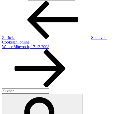
Beitragsnavigation
Vorheriger
Beitrag
Zurück
Shop von
Cookelani online
Nächster
Weiter
Mittwoch, 17.12.2008
Beitrag
Suchen
nach:
Suchen