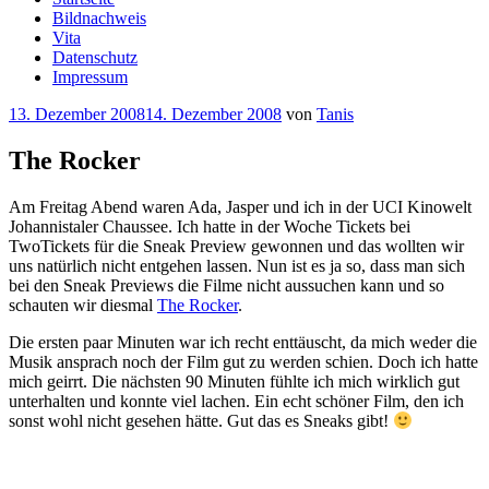
Bildnachweis
Vita
Datenschutz
Impressum
Veröffentlicht
13. Dezember 2008
14. Dezember 2008
von
Tanis
am
The Rocker
Am Freitag Abend waren Ada, Jasper und ich in der UCI Kinowelt
Johannistaler Chaussee. Ich hatte in der Woche Tickets bei
TwoTickets für die Sneak Preview gewonnen und das wollten wir
uns natürlich nicht entgehen lassen. Nun ist es ja so, dass man sich
bei den Sneak Previews die Filme nicht aussuchen kann und so
schauten wir diesmal
The Rocker
.
Die ersten paar Minuten war ich recht enttäuscht, da mich weder die
Musik ansprach noch der Film gut zu werden schien. Doch ich hatte
mich geirrt. Die nächsten 90 Minuten fühlte ich mich wirklich gut
unterhalten und konnte viel lachen. Ein echt schöner Film, den ich
sonst wohl nicht gesehen hätte. Gut das es Sneaks gibt!