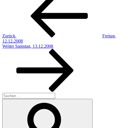
Beitrag
Zurück
Freitag,
12.12.2008
Nächster
Weiter
Samstag, 13.12.2008
Beitrag
Suchen
nach:
Suchen