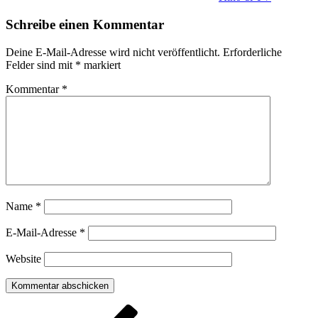
Schreibe einen Kommentar
Deine E-Mail-Adresse wird nicht veröffentlicht.
Erforderliche
Felder sind mit
*
markiert
Kommentar
*
Name
*
E-Mail-Adresse
*
Website
Beitragsnavigation
Vorheriger