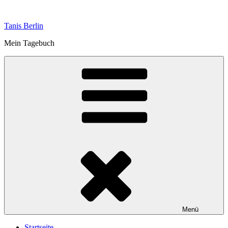
Zum
Inhalt
Tanis Berlin
springen
Mein Tagebuch
Menü
Startseite