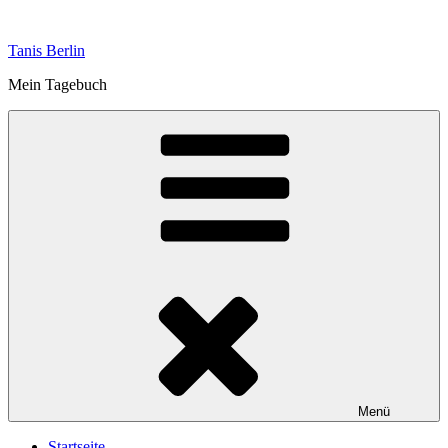
Zum
Inhalt
Tanis Berlin
springen
Mein Tagebuch
Menü
Startseite