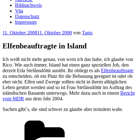
Bildnachweis
Vita
Datenschutz
Impressum
Veröffentlicht
11. Oktober 2008
11. Oktober 2008
von
Tanis
am
Elfenbeauftragte in Island
Ich weiß nicht mehr genau, von wem ich das habe, ich glaube von
Rico. Wie auch immer, Island hat einen ganz speziellen Job, den
derzeit Erla Stefánsdóttir ausübt. Ihr obliegt es als
Elfenbeauftragte
zu entscheiden, ob ein Platz für die Bebauung geeignet ist oder ob
eher nicht. Elfen und Zwerge sollten nicht in ihrem alltäglichen
Leben gestört werden und so ist Frau Stefánsdóttir im Auftrag des
isländischen Bauamts unterwegs. Mehr dazu auch in einem
Bericht
vom MDR
aus dem Jahr 2004.
Sachen gibt´s, die sind schwer zu glaube aber trotzdem wahr.
Kategorien