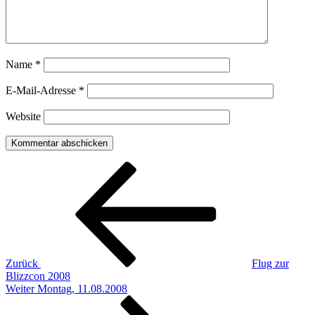
Name
*
E-Mail-Adresse
*
Website
Beitragsnavigation
Vorheriger
Beitrag
Zurück
Flug zur
Blizzcon 2008
Nächster
Weiter
Montag, 11.08.2008
Beitrag