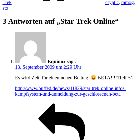
Trek
cryptic
,
mmog
,
sto
3 Antworten auf „Star Trek Online“
Equinox
sagt:
13. September 2009 um 2:29 Uhr
Es wird Zeit, für einen neuen Beitrag.
BETA!!!!11elf ^^
http://www.buffed.de/news/11829/star-trek-online-infos-
kampfsystem-und-anmeldung-zur-geschlossenen-beta