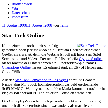
Bildnachweis
Vita
Datenschutz
Impressum
Veröffentlicht
11. August 2008
11. August 2008
von
Tanis
am
Star Trek Online
Kaum einer hat noch damit so richtig
gerechnet, doch jetzt ist wieder ein Licht am Horizont erschienen.
Größer als erwartet, denn die Website ist voll mit Infos zum Spiel,
Screenshots und Videos. Der neue Publisher heißt
Cryptic Studios
,
bisher brachte das Unternehmen ein Superhelden-Spiel names
Champions Online
heraus. Es erinnert stark an City of Heroes und
City of Villains.
Auf der
Star Trek Convention in Las Vegas
enthüllte Leonard
Nimoy alias Mr. Spock höchstpersönlich das bald erscheinende
SciFi-MMOG. Wann genau es auf den Markt kommt, ist noch nicht
klar, es soll aber auf PC und diversen Konsolen erscheinen.
Das Gameplay-Video hat mich persönlich nicht so sehr überzeugt
und auch die Screenshots sind etwas anders, als man sie von