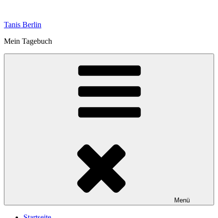
Zum
Inhalt
Tanis Berlin
springen
Mein Tagebuch
Menü
Startseite