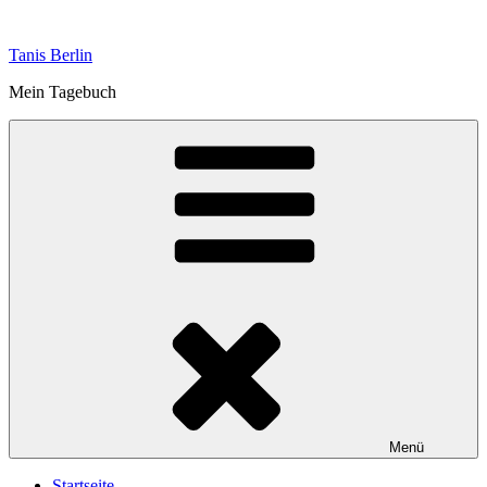
Zum
Inhalt
Tanis Berlin
springen
Mein Tagebuch
Menü
Startseite