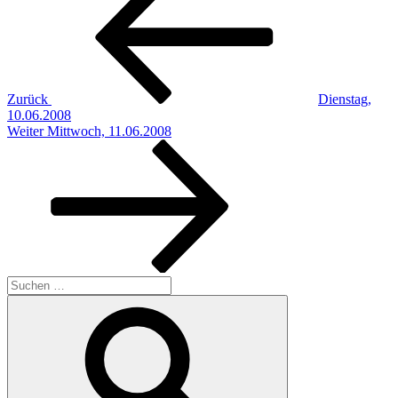
Zurück
Dienstag,
10.06.2008
Nächster
Weiter
Mittwoch, 11.06.2008
Beitrag
Suchen
nach:
Suchen