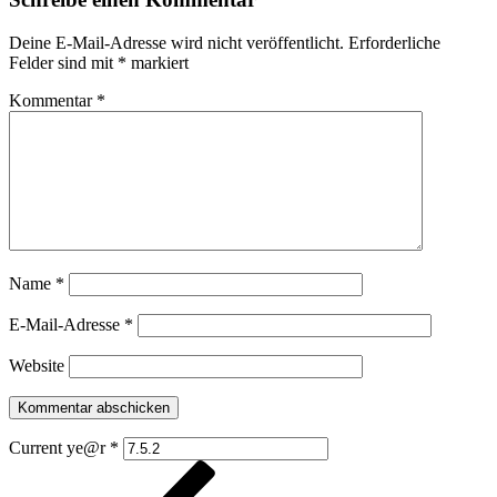
Deine E-Mail-Adresse wird nicht veröffentlicht.
Erforderliche
Felder sind mit
*
markiert
Kommentar
*
Name
*
E-Mail-Adresse
*
Website
Current ye@r
*
Beitragsnavigation
Vorheriger
Beitrag