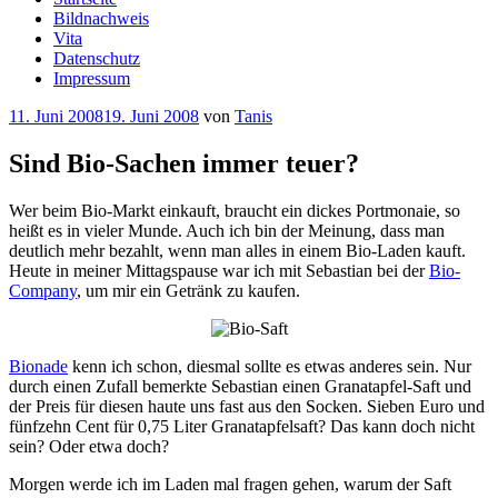
Bildnachweis
Vita
Datenschutz
Impressum
Veröffentlicht
11. Juni 2008
19. Juni 2008
von
Tanis
am
Sind Bio-Sachen immer teuer?
Wer beim Bio-Markt einkauft, braucht ein dickes Portmonaie, so
heißt es in vieler Munde. Auch ich bin der Meinung, dass man
deutlich mehr bezahlt, wenn man alles in einem Bio-Laden kauft.
Heute in meiner Mittagspause war ich mit Sebastian bei der
Bio-
Company
, um mir ein Getränk zu kaufen.
Bionade
kenn ich schon, diesmal sollte es etwas anderes sein. Nur
durch einen Zufall bemerkte Sebastian einen Granatapfel-Saft und
der Preis für diesen haute uns fast aus den Socken. Sieben Euro und
fünfzehn Cent für 0,75 Liter Granatapfelsaft? Das kann doch nicht
sein? Oder etwa doch?
Morgen werde ich im Laden mal fragen gehen, warum der Saft