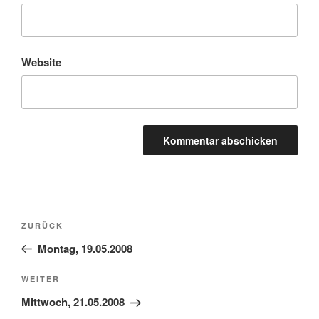
Website
Beitragsnavigation
Vorheriger
ZURÜCK
Beitrag
Montag, 19.05.2008
Nächster
WEITER
Beitrag
Mittwoch, 21.05.2008