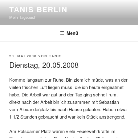
Zum
TANIS BERLIN
Inhalt
Mein Tagebuch
springen
Menü
VERÖFFENTLICHT
20. MAI 2008
VON
TANIS
AM
Dienstag, 20.05.2008
Komme langsam zur Ruhe. Bin ziemlich müde, was an der
vielen frischen Luft liegen muss, die ich heute eingeatmet
habe. Die Arbeit war gut und der Tag ging schnell rum,
direkt nach der Arbeit bin ich zusammen mit Sebastian
vom Alexanderplatz bis nach Hause gelaufen. Haben etwa
1 1/2 Stunden gebraucht und war kein Stück anstrengend.
Am Potsdamer Platz waren viele Feuerwehrkräfte im