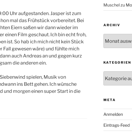
Muschel
zu
Mo
9:00 Uhr aufgestanden. Jasper ist zum
hon mal das Frühstück vorbereitet. Bei
ARCHIV
hten Eiern saßen wir dann wieder im
 einen Film geschaut. Ich bin echt froh,
Archiv
n ist. So hab ich mich nicht kein Stück
er Fall gewesen wäre) und fühlte mich
m dann auch Andreas an und gegen kurz
ngsam die anderen ein.
KATEGORIEN
Kategorien
 Siebenwind spielen, Musik von
ndwann ins Bett gehen. Ich wünsche
 und morgen einen super Start in die
META
Anmelden
Eintrags-Feed