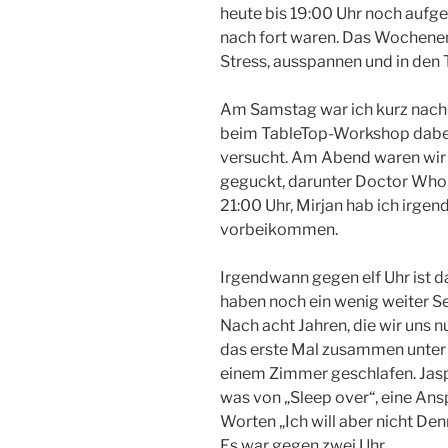
heute bis 19:00 Uhr noch aufg
nach fort waren. Das Wochenen
Stress, ausspannen und in den 
Am Samstag war ich kurz nach 1
beim TableTop-Workshop dabei
versucht. Am Abend waren wir
geguckt, darunter Doctor Who, 
21:00 Uhr, Mirjan hab ich irgen
vorbeikommen.
Irgendwann gegen elf Uhr ist 
haben noch ein wenig weiter Se
Nach acht Jahren, die wir uns 
das erste Mal zusammen unter
einem Zimmer geschlafen. Jasp
was von „Sleep over“, eine Ans
Worten „Ich will aber nicht Denn
Es war gegen zwei Uhr.