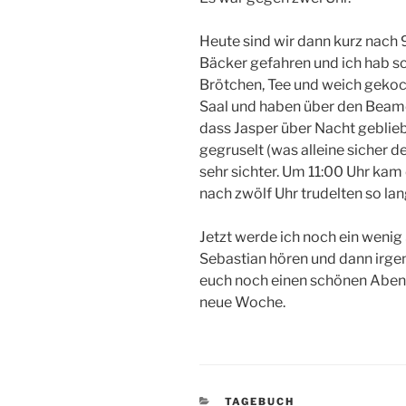
Heute sind wir dann kurz nach 
Bäcker gefahren und ich hab sc
Brötchen, Tee und weich gekoc
Saal und haben über den Beamer
dass Jasper über Nacht gebliebe
gegruselt (was alleine sicher d
sehr sichter. Um 11:00 Uhr ka
nach zwölf Uhr trudelten so la
Jetzt werde ich noch ein wenig
Sebastian hören und dann irge
euch noch einen schönen Abend
neue Woche.
KATEGORIEN
TAGEBUCH