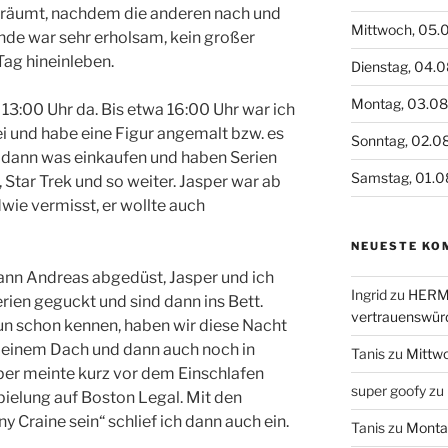
eräumt, nachdem die anderen nach und
Mittwoch, 05.
de war sehr erholsam, kein großer
Tag hineinleben.
Dienstag, 04.
Montag, 03.0
3:00 Uhr da. Bis etwa 16:00 Uhr war ich
 und habe eine Figur angemalt bzw. es
Sonntag, 02.0
 dann was einkaufen und haben Serien
Samstag, 01.0
Star Trek und so weiter. Jasper war ab
dwie vermisst, er wollte auch
NEUESTE KO
dann Andreas abgedüst, Jasper und ich
Ingrid
zu
HERME
rien geguckt und sind dann ins Bett.
vertrauenswür
nun schon kennen, haben wir diese Nacht
 einem Dach und dann auch noch in
Tanis
zu
Mittw
er meinte kurz vor dem Einschlafen
super goofy
zu
pielung auf Boston Legal. Mit den
y Craine sein“ schlief ich dann auch ein.
Tanis
zu
Monta