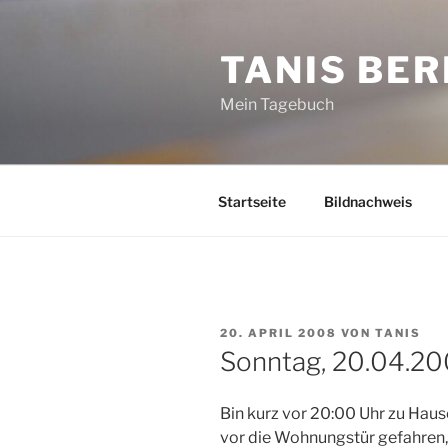
Zum
Inhalt
TANIS BER
springen
Mein Tagebuch
Startseite
Bildnachweis
VERÖFFENTLICHT
20. APRIL 2008
VON
TANIS
AM
Sonntag, 20.04.2
Bin kurz vor 20:00 Uhr zu Hau
vor die Wohnungstür gefahren, 