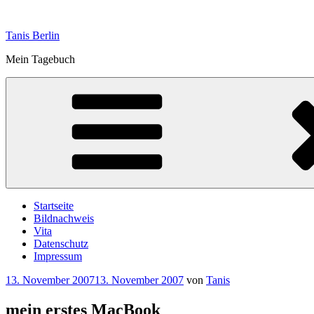
Zum
Inhalt
Tanis Berlin
springen
Mein Tagebuch
Startseite
Bildnachweis
Vita
Datenschutz
Impressum
Veröffentlicht
13. November 2007
13. November 2007
von
Tanis
am
mein erstes MacBook