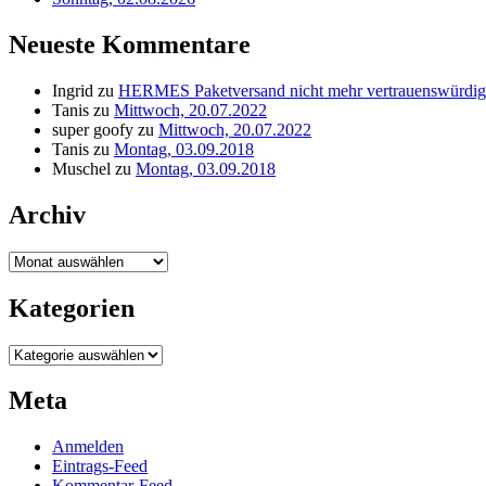
Neueste Kommentare
Ingrid
zu
HERMES Paketversand nicht mehr vertrauenswürdig
Tanis
zu
Mittwoch, 20.07.2022
super goofy
zu
Mittwoch, 20.07.2022
Tanis
zu
Montag, 03.09.2018
Muschel
zu
Montag, 03.09.2018
Archiv
Archiv
Kategorien
Kategorien
Meta
Anmelden
Eintrags-Feed
Kommentar-Feed