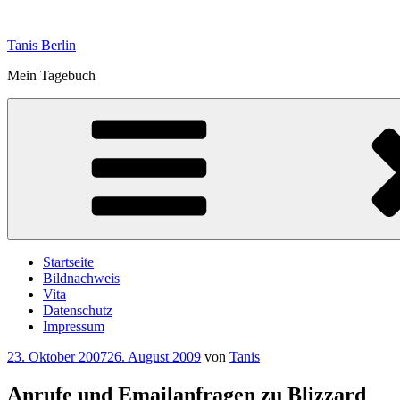
Zum
Inhalt
Tanis Berlin
springen
Mein Tagebuch
Startseite
Bildnachweis
Vita
Datenschutz
Impressum
Veröffentlicht
23. Oktober 2007
26. August 2009
von
Tanis
am
Anrufe und Emailanfragen zu Blizzard