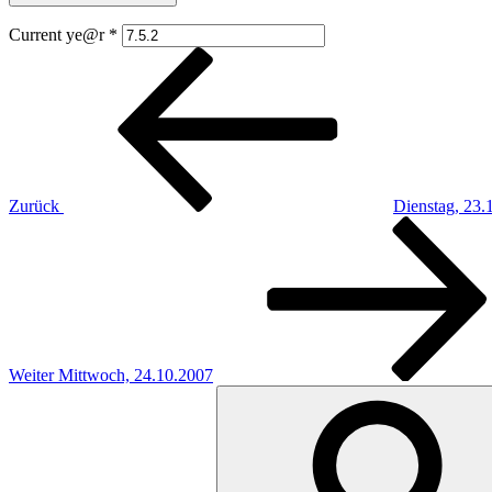
Current ye@r
*
Beitragsnavigation
Vorheriger
Beitrag
Zurück
Dienstag, 23.
Nächster
Beitrag
Weiter
Mittwoch, 24.10.2007
Suchen
nach: