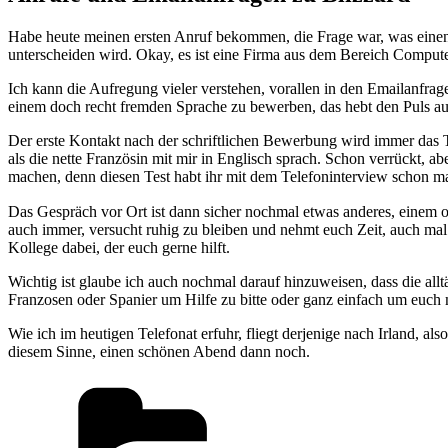
Habe heute meinen ersten Anruf bekommen, die Frage war, was einen
unterscheiden wird. Okay, es ist eine Firma aus dem Bereich Computers
Ich kann die Aufregung vieler verstehen, vorallen in den Emailanfrag
einem doch recht fremden Sprache zu bewerben, das hebt den Puls auf
Der erste Kontakt nach der schriftlichen Bewerbung wird immer das 
als die nette Französin mit mir in Englisch sprach. Schon verrückt, 
machen, denn diesen Test habt ihr mit dem Telefoninterview schon m
Das Gespräch vor Ort ist dann sicher nochmal etwas anderes, einem od
auch immer, versucht ruhig zu bleiben und nehmt euch Zeit, auch ma
Kollege dabei, der euch gerne hilft.
Wichtig ist glaube ich auch nochmal darauf hinzuweisen, dass die allt
Franzosen oder Spanier um Hilfe zu bitte oder ganz einfach um euch 
Wie ich im heutigen Telefonat erfuhr, fliegt derjenige nach Irland, a
diesem Sinne, einen schönen Abend dann noch.
Kategorien