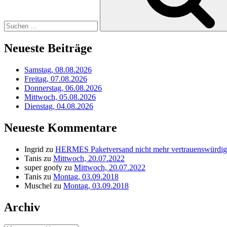
Neueste Beiträge
Samstag, 08.08.2026
Freitag, 07.08.2026
Donnerstag, 06.08.2026
Mittwoch, 05.08.2026
Dienstag, 04.08.2026
Neueste Kommentare
Ingrid
zu
HERMES Paketversand nicht mehr vertrauenswürdig
Tanis
zu
Mittwoch, 20.07.2022
super goofy
zu
Mittwoch, 20.07.2022
Tanis
zu
Montag, 03.09.2018
Muschel
zu
Montag, 03.09.2018
Archiv