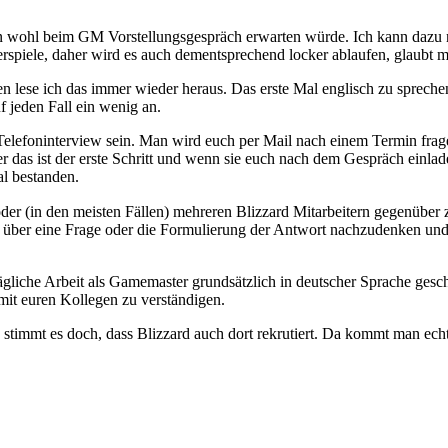
 wohl beim GM Vorstellungsgespräch erwarten würde. Ich kann dazu n
piele, daher wird es auch dementsprechend locker ablaufen, glaubt mir,
en lese ich das immer wieder heraus. Das erste Mal englisch zu sprechen
 jeden Fall ein wenig an.
Telefoninterview sein. Man wird euch per Mail nach einem Termin frag
aber das ist der erste Schritt und wenn sie euch nach dem Gespräch einl
al bestanden.
er (in den meisten Fällen) mehreren Blizzard Mitarbeitern gegenüber z
l über eine Frage oder die Formulierung der Antwort nachzudenken und 
ägliche Arbeit als Gamemaster grundsätzlich in deutscher Sprache geschi
mit euren Kollegen zu verständigen.
lso stimmt es doch, dass Blizzard auch dort rekrutiert. Da kommt man ec